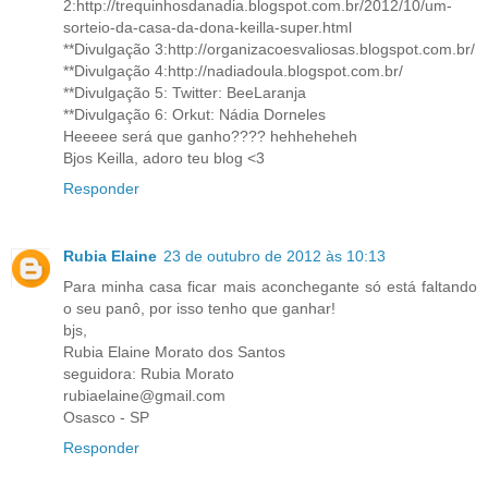
2:http://trequinhosdanadia.blogspot.com.br/2012/10/um-
sorteio-da-casa-da-dona-keilla-super.html
**Divulgação 3:http://organizacoesvaliosas.blogspot.com.br/
**Divulgação 4:http://nadiadoula.blogspot.com.br/
**Divulgação 5: Twitter: BeeLaranja
**Divulgação 6: Orkut: Nádia Dorneles
Heeeee será que ganho???? hehheheheh
Bjos Keilla, adoro teu blog <3
Responder
Rubia Elaine
23 de outubro de 2012 às 10:13
Para minha casa ficar mais aconchegante só está faltando
o seu panô, por isso tenho que ganhar!
bjs,
Rubia Elaine Morato dos Santos
seguidora: Rubia Morato
rubiaelaine@gmail.com
Osasco - SP
Responder