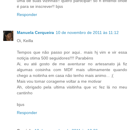
uma de suas vizinhas!! quero participar! so ñ entendi onde
é para se inscrever!! bjss
Responder
Manuela Cerqueira
10 de novembro de 2011 às 11:12
Oi, Keilla
Tempos que não passo por aqui.. mais hj vim e vir essa
notiçia otima 500 seguidores!!!! Parabéns
Ai, eu até gosto de me aventurar no artesanato já fiz
algumas coisinha com MDF mais ultimamente quando
chego a noitinha em casa não tenho mais animo... ;(
Mais vou tomar corageme voltar a me motivar
Ah, obrigado pela ultima visitinha que vc fez lá no meu
cantinho
bjus
Responder