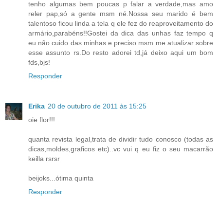
tenho algumas bem poucas p falar a verdade,mas amo
reler pap,só a gente msm né.Nossa seu marido é bem
talentoso ficou linda a tela q ele fez do reaproveitamento do
armário,parabéns!!Gostei da dica das unhas faz tempo q
eu não cuido das minhas e preciso msm me atualizar sobre
esse assunto rs.Do resto adorei td,já deixo aqui um bom
fds,bjs!
Responder
Erika
20 de outubro de 2011 às 15:25
oie flor!!!
quanta revista legal,trata de dividir tudo conosco (todas as
dicas,moldes,graficos etc)..vc vui q eu fiz o seu macarrão
keilla rsrsr
beijoks...ótima quinta
Responder